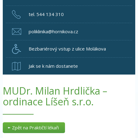
tel. 544 134 310
poliklinika@hornikova.cz
Bezbariérový vstup z ulice Molákova
Jak se k nám dostanete
MUDr. Milan Hrdlička –
ordinace Líšeň s.r.o.
Zpět na Praktičtí lékaři