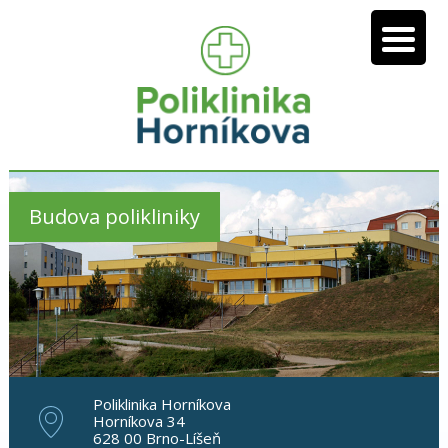
Budova polikliniky
Poliklinika Horníkova
Horníkova 34
628 00 Brno-Líšeň