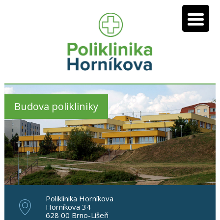
Budova polikliniky
Poliklinika Horníkova
Horníkova 34
628 00 Brno-Líšeň