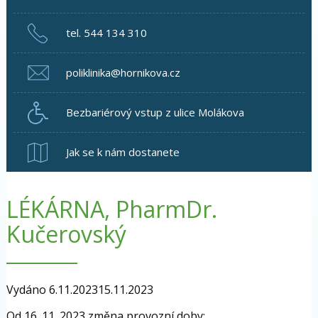
tel. 544 134 310
poliklinika@hornikova.cz
Bezbariérový vstup z ulice Molákova
Jak se k nám dostanete
LÉKÁRNA, PharmDr.
Kučerovský
Vydáno
6.11.2023
15.11.2023
Od 16. 11. 2023 změna provozní doby: