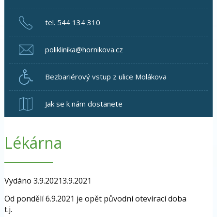
tel. 544 134 310
poliklinika@hornikova.cz
Bezbariérový vstup z ulice Molákova
Jak se k nám dostanete
Lékárna
Vydáno
3.9.2021
3.9.2021
Od pondělí 6.9.2021 je opět původní otevírací doba
t.j.