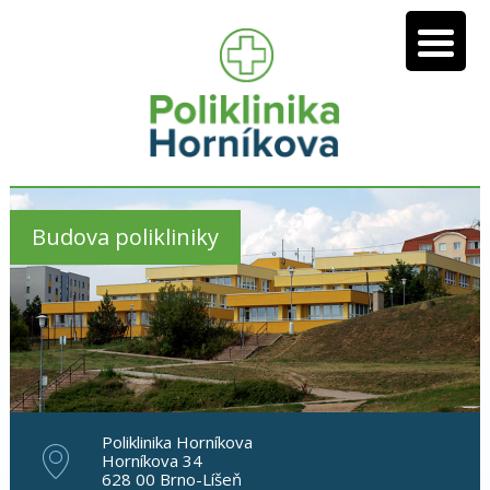
Budova polikliniky
Poliklinika Horníkova
Horníkova 34
628 00 Brno-Líšeň