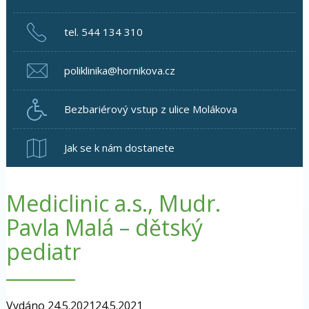
tel. 544 134 310
poliklinika@hornikova.cz
Bezbariérový vstup z ulice Molákova
Jak se k nám dostanete
Mediclinic a.s., Mudr.
Pavla Malá – dětský
pediatr
Vydáno
24.5.2021
24.5.2021