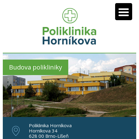
Budova polikliniky
Poliklinika Horníkova
Horníkova 34
628 00 Brno-Líšeň