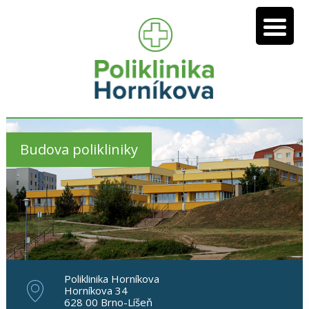
Budova polikliniky
Poliklinika Horníkova
Horníkova 34
628 00 Brno-Líšeň