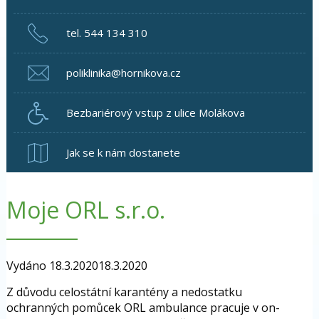
tel. 544 134 310
poliklinika@hornikova.cz
Bezbariérový vstup z ulice Molákova
Jak se k nám dostanete
Moje ORL s.r.o.
Vydáno
18.3.2020
18.3.2020
Z důvodu celostátní karantény a nedostatku
ochranných pomůcek ORL ambulance pracuje v on-