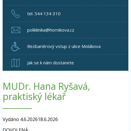
tel. 544 134 310
poliklinika@hornikova.cz
Bezbariérový vstup z ulice Molákova
Jak se k nám dostanete
MUDr. Hana Ryšavá,
praktiský lékař
Vydáno
4.6.2026
18.6.2026
DOVOLENÁ: