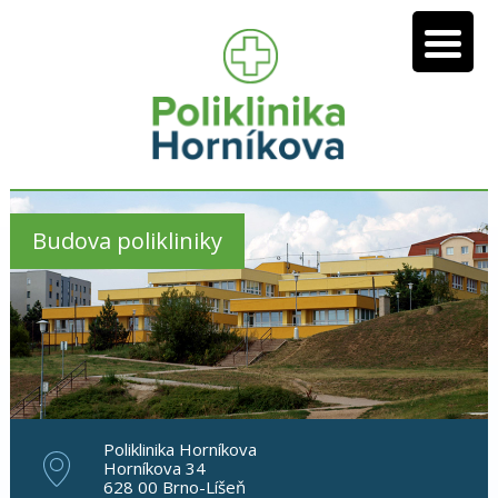
Budova polikliniky
Poliklinika Horníkova
Horníkova 34
628 00 Brno-Líšeň