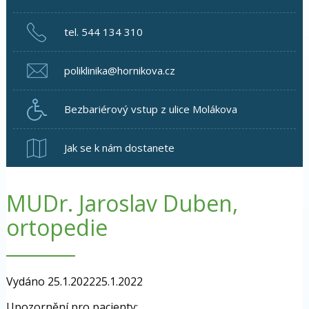
tel. 544 134 310
poliklinika@hornikova.cz
Bezbariérový vstup z ulice Molákova
Jak se k nám dostanete
MUDr. Jaroslav Duben,
ortopedie
Vydáno
25.1.2022
25.1.2022
Upozornění pro pacienty: