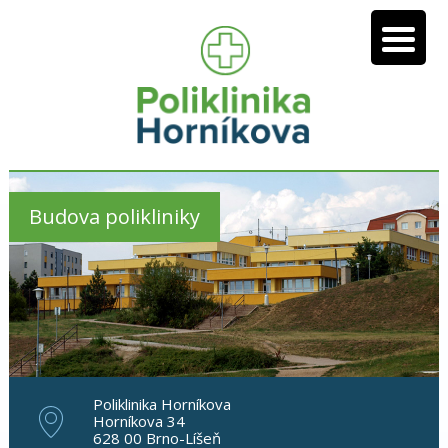
Budova polikliniky
Poliklinika Horníkova
Horníkova 34
628 00 Brno-Líšeň