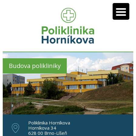
Budova polikliniky
Poliklinika Horníkova
Horníkova 34
628 00 Brno-Líšeň