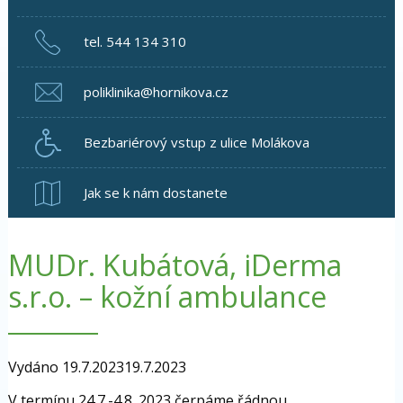
tel. 544 134 310
poliklinika@hornikova.cz
Bezbariérový vstup z ulice Molákova
Jak se k nám dostanete
MUDr. Kubátová, iDerma
s.r.o. – kožní ambulance
Vydáno
19.7.2023
19.7.2023
V termínu 24.7.-4.8. 2023 čerpáme řádnou